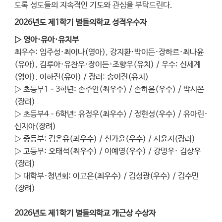
도록 성도들의 지속적인 기도와 관심을 부탁드린다.
2026년도 제1학기 별들의학교 성적우수자
▷ 영아·유아·유치부
최우수: 임주성·최이나(영아), 강지환·박이든·장하르·최나윤
(유아), 김루아·유찬우·장이든·조향우(유치) / 우수: 신세계
(영아), 이하진(유아) / 장려: 송이진(유치)
▷ 초등부1–3학년: 손주안(최우수) / 손하윤(우수) / 박시온
(장려)
▷ 초등부4–6학년: 유정우(최우수) / 정현성(우수) / 유아린·
신지아(장려)
▷ 중등부: 김온유(최우수) / 신가윤(우수) / 서윤지(장려)
▷ 고등부: 오태석(최우수) / 이예영(우수) / 강명우· 김상우
(장려)
▷ 대학부·청년회: 이고은(최우수) / 김성광(우수) / 김수민
(장려)
2026년도 제1학기 별들의학교 개근상 수상자