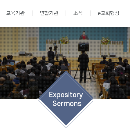
교육기관
연합기관
소식
e교회행정