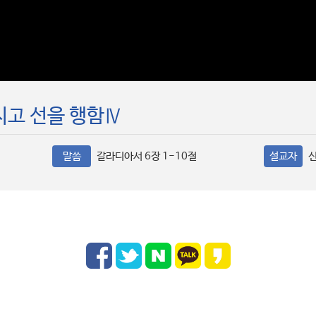
지고 선을 행함Ⅳ
말씀
갈라디아서 6장 1-10절
설교자