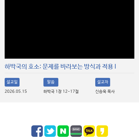
하박국의 호소: 문제를 바라보는 방식과 적용 I
설교일
말씀
설교자
2026.05.15
하박국 1장 12-17절
신승욱 목사